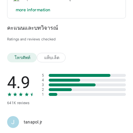
more information
คะแนนและบทวิจารณ์
Ratings and reviews checked
โทรศัพท์
แท็บเล็ต
4.9
5
4
3
2
1
641K reviews
J
tanapol.jr