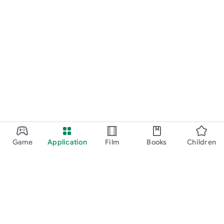
Game
Application
Film
Books
Children
Google Play