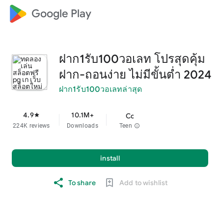
Google Play
ฝาก1รับ100วอเลท โปรสุดคุ้ม
ฝาก-ถอนง่าย ไม่มีขั้นต่ำ 2024
ฝาก1รับ100วอเลทล่าสุด
4.9
10.1M+
star
224K reviews
Downloads
Teen
info
install
To share
Add to wishlist