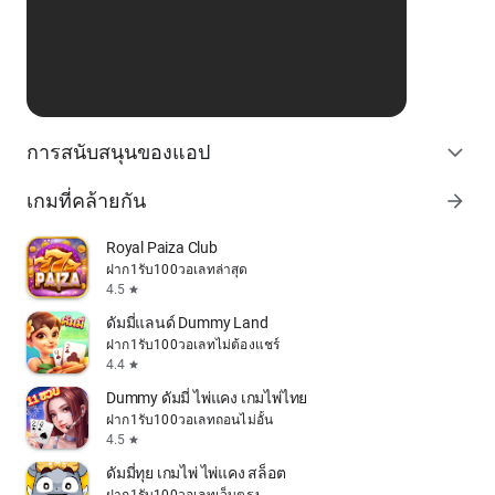
การสนับสนุนของแอป
expand_more
เกมที่คล้ายกัน
arrow_forward
Royal Paiza Club
ฝาก1รับ100วอเลทล่าสุด
4.5
star
ดัมมี่แลนด์ Dummy Land
ฝาก1รับ100วอเลทไม่ต้องแชร์
4.4
star
Dummy ดัมมี่ ไพ่แคง เกมไพ่ไทย
ฝาก1รับ100วอเลทถอนไม่อั้น
4.5
star
ดัมมี่ทุย เกมไพ่ ไพ่แคง สล็อต