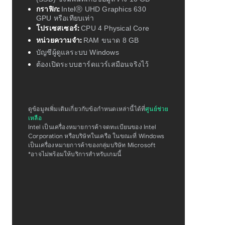
กราฟิก:
IntelⓇ UHD Graphics 630
GPU หรือเทียบเท่า
โปรเซสเซอร์:
CPU 4 Physical Core
หน่วยความจำ:
RAM ขนาด 8 GB
บัญชีผู้ดูแลระบบ Windows
ต้องเปิดระบบฮาร์ดแวร์เสมือนจริงไว้
ดูข้อมูลเพิ่มเติมเกี่ยวกับข้อกำหนดเหล่านี้ได้ที่
ศูนย์ช่วย
เหลือ
Intel เป็นเครื่องหมายการค้าจดทะเบียนของ Intel
Corporation หรือบริษัทในเครือ ในขณะที่ Windows
เป็นเครื่องหมายการค้าของกลุ่มบริษัท Microsoft
*อาจไม่พร้อมให้บริการสำหรับเกมนี้