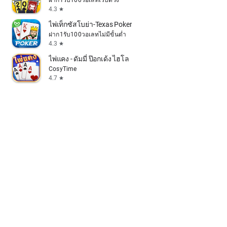
ฝาก1รับ100วอเลทเว็บตรง
4.3
star
ไพ่เท็กซัสโบย่า-Texas Poker
ฝาก1รับ100วอเลทไม่มีขั้นต่ำ
4.3
star
ไพ่แคง - ดัมมี่ ป๊อกเด้ง ไฮโล
CosyTime
4.7
star